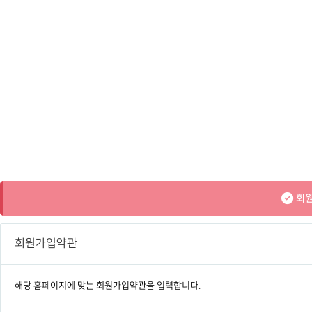
예배시간 안내
성가대찬양
SERVICE INFO
GRACE CHOIR
찬양과경배
연락처 오시는
길
PRAISE & WORSHIP
CONTACT
특별찬양
온라인 헌금
SPECIAL PRAISE
OFFERING
영상광고
GMI NEWS
은혜선교
MISSION
회원
은혜스토리
GRACE STORY
회원가입약관
은혜로새롭게
GRACE TESTIMONY