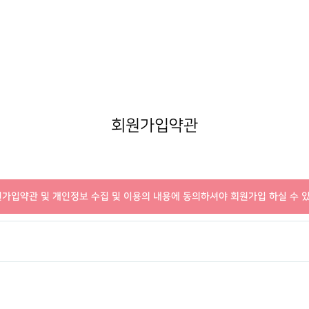
MISSION N
새가족 등록안내
예배시간 안내
성가대찬양
중보기도
LETTER
BASEBALL FIELD APPRO
SERVICE INFO
GRACE CHOIR
INTERCESSO
NEW FAMILY
선교일정
연락처 오시는 길
찬양과경배
중보기도
지저스 라
MISSION S
CONTACT
PRAISE & WORSHIP
GRACE ENCOUNTER
JESUS' LIGH
INTERCESSORY
PLAYER
ABOUT INTERCESSORY
선교사
온라인 헌금
특별찬양
은혜상담
MISSIONAR
지저스 라이트
OFFERING
SPECIAL PRAISE
COUNSELING
DISCIPLESHIP TRAINING
회원가입약관
JESUS' LIGHT
INTERCESSORY GALLER
단기선교
영상광고
예배통역
MISSION TR
은혜상담국
GMI NEWS
TRANSLATE 
BASE FIELD APPROACH
COUNSELING
선교보고
INTERCESSORY PLAYER
MINISTRY
은혜선교
대학 청년
MISSION R
MISSION
COLLEGE & 
가입약관 및 개인정보 수집 및 이용의 내용에 동의하셔야 회원가입 하실 수 
예배통역부
BASE FIELD APPROACH
선교대회
TRANSLATE
은혜스토리
청지기
MINISTRY
MISSION
GRACE STORY
STEWARDS
CONFEREN
대학 청년부
은혜로새롭게
GTD
COLLEGE & YOUNG
GRACE TESTIMONY
GRACE TRES
ADULT
청지기