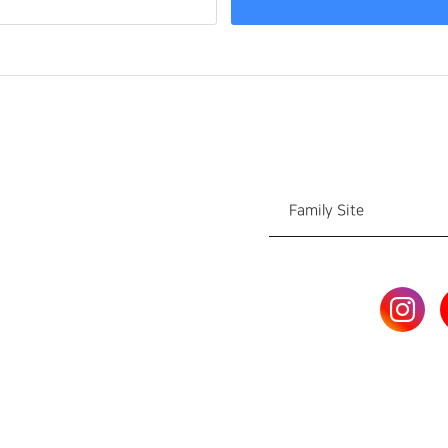
Family Site
Family Site
국제총회